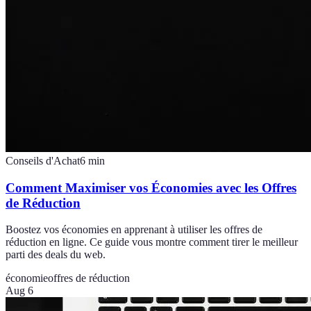
Conseils d'Achat
6
min
Comment Maximiser vos Économies avec les Offres
de Réduction
Boostez vos économies en apprenant à utiliser les offres de
réduction en ligne. Ce guide vous montre comment tirer le meilleur
parti des deals du web.
économie
offres de réduction
Aug 6