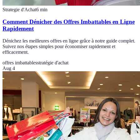
Strategie d'Achat
6
min
Comment Dénicher des Offres Imbattables en Ligne
Rapidement
Dénichez les meilleures offres en ligne grâce à notre guide complet.
Suivez nos étapes simples pour économiser rapidement et
efficacement.
offres imbattables
stratégie d'achat
Aug 4