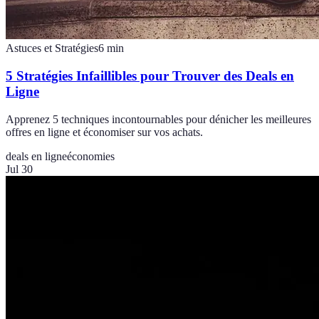
Astuces et Stratégies
6
min
5 Stratégies Infaillibles pour Trouver des Deals en
Ligne
Apprenez 5 techniques incontournables pour dénicher les meilleures
offres en ligne et économiser sur vos achats.
deals en ligne
économies
Jul 30