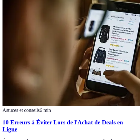
Astuces et conseils
6
min
10 Erreurs à Éviter Lors de l'Achat de Deals en
Ligne