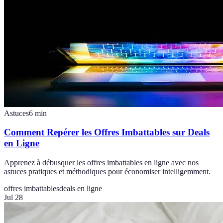
Astuces
6
min
Comment Repérer les Offres Imbattables sur Deals
en Ligne
Apprenez à débusquer les offres imbattables en ligne avec nos
astuces pratiques et méthodiques pour économiser intelligemment.
offres imbattables
deals en ligne
Jul 28