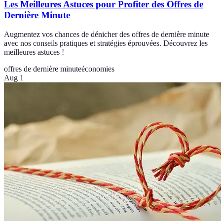
Les Meilleures Astuces pour Profiter des Offres de
Dernière Minute
Augmentez vos chances de dénicher des offres de dernière minute
avec nos conseils pratiques et stratégies éprouvées. Découvrez les
meilleures astuces !
offres de dernière minute
économies
Aug 1