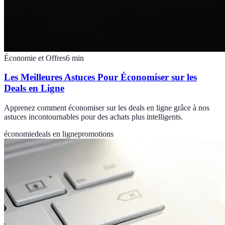
Économie et Offres
6
min
Les Meilleures Astuces Pour Économiser sur les
Deals en Ligne
Apprenez comment économiser sur les deals en ligne grâce à nos
astuces incontournables pour des achats plus intelligents.
économie
deals en ligne
promotions