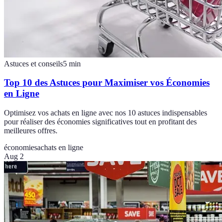
Astuces et conseils
5
min
Top 10 des Astuces pour Maximiser vos Économies
en Ligne
Optimisez vos achats en ligne avec nos 10 astuces indispensables
pour réaliser des économies significatives tout en profitant des
meilleures offres.
économies
achats en ligne
Aug 2