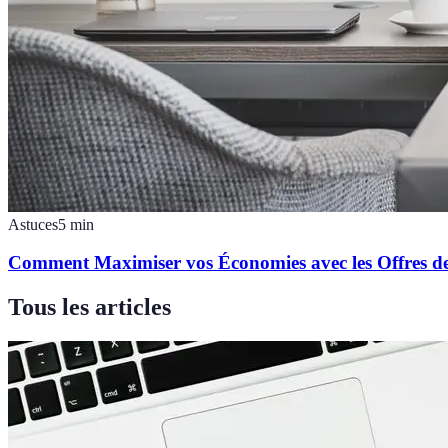
Astuces
5
min
Comment Maximiser vos Économies avec les Offres d
Tous les articles