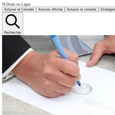
📂
Deals en Ligne
Astuces et Conseils
Astuces d'Achat
Astuces et conseils
Stratégie
Rechercher