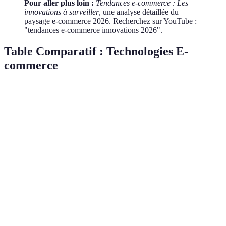
Pour aller plus loin :
Tendances e-commerce : Les
innovations à surveiller
, une analyse détaillée du
paysage e-commerce 2026. Recherchez sur YouTube :
"tendances e-commerce innovations 2026".
Table Comparatif : Technologies E-
commerce
Technologie
Avantages
Inconvénients
Persistance 
Personnalisation,
Coût initial
AI
gestion
++
élevé
prédictive
Utilisation
Reconnaissance
Vocal
+
intuitive
vocale limitée
Immersion,
Investissement
AR/VR
réduction des
++
matériaux
retours