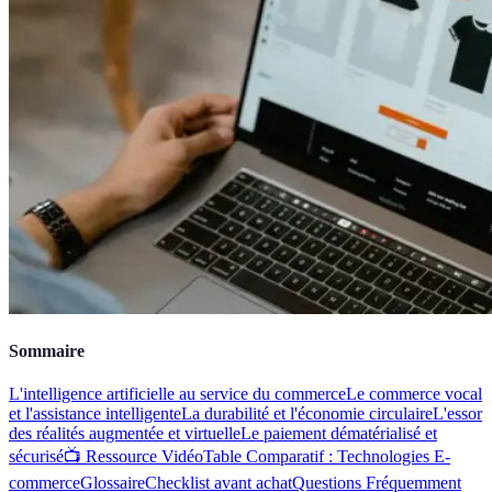
Sommaire
L'intelligence artificielle au service du commerce
Le commerce vocal
et l'assistance intelligente
La durabilité et l'économie circulaire
L'essor
des réalités augmentée et virtuelle
Le paiement dématérialisé et
sécurisé
📺 Ressource Vidéo
Table Comparatif : Technologies E-
commerce
Glossaire
Checklist avant achat
Questions Fréquemment