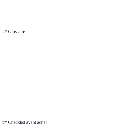
Sécurité,
Crypto
Volatilité
+
anonymat
## Glossaire
Terme
Définition
Intelligence artificielle, permettant l'automatisation
AI
des tâches complexes.
Technologies de réalité augmentée et virtuelle,
AR/VR
enrichissant l'expérience utilisateur.
Économie
Modèle économique visant à limiter le gaspillage
circulaire
des ressources.
## Checklist avant achat