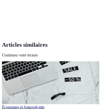
Surveillance régulière de l'évolution des prix
Veille
prodiguée par certains outils
Code
Code réduisant le prix affiché d'un produit lors de la
promo
commande
Articles similaires
Continuez votre lecture
Économies et Astuces
6
min