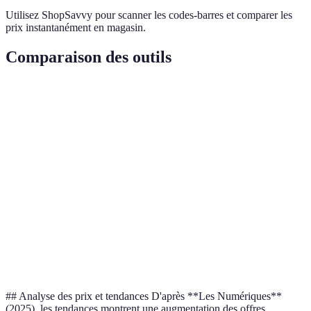
Utilisez ShopSavvy pour scanner les codes-barres et comparer les
prix instantanément en magasin.
Comparaison des outils
Critère
CamelCamelCamel
Keepa
Honey
Plateformes
Amazon
Amazon
Multiplateform
Extension
Oui
Oui
Oui
Alertes e-
Oui
Oui
Non
mail
Comparaison
Non
Non
Oui
prix
## Analyse des prix et tendances D'après **Les Numériques**
(2025), les tendances montrent une augmentation des offres