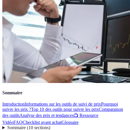
Sommaire
Introduction
Informations sur les outils de suivi de prix
Pourquoi
suivre les prix ?
Top 10 des outils pour suivre les prix
Comparaison
des outils
Analyse des prix et tendances
📺 Ressource
Vidéo
FAQ
Checklist avant achat
Glossaire
Sommaire
(
10
sections
)