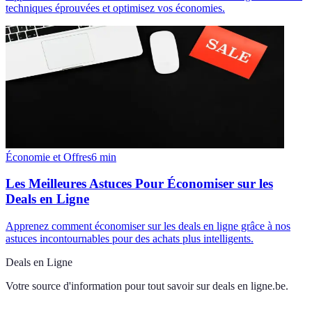
techniques éprouvées et optimisez vos économies.
Économie et Offres
6
min
Les Meilleures Astuces Pour Économiser sur les
Deals en Ligne
Apprenez comment économiser sur les deals en ligne grâce à nos
astuces incontournables pour des achats plus intelligents.
Deals en Ligne
Votre source d'information pour tout savoir sur
deals en ligne.be
.