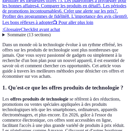
identifier les meilleures offres ?
3. Les plateformes à privilégier pour
les bonnes affaires
4. Comparer les produits en détail
5. Les périodes
de promotions incontournables
6. Créer une alerte sur les prix
7.
Profiter des programmes de fidélité
8. L'importance des avis clients
9.
Les bons réflexes à adopter
📺 Pour aller plus loin
:
Glossaire
Checklist avant achat
Sommaire
(
13
sections
)
Dans un monde où la technologie évolue à un rythme effréné, les
offres sur les produits de technologie sont plus nombreuses que
jamais. Que vous soyez passionné de gadgets ou simplement à la
recherche d'un bon plan pour un nouvel appareil, il est essentiel de
savoir où et comment chercher ces opportunités. Cet article vous
guide à travers les meilleures méthodes pour dénicher ces offres et
économiser sur vos achats.
1. Qu'est-ce que les offres produits de technologie ?
Les
offres produits de technologie
se réfèrent à des réductions,
promotions ou ventes spéciales appliquées à des produits
technologiques tels que les smartphones, ordinateurs, appareils
électroménagers, et plus encore. En 2026, grâce à l'essor du
commerce électronique, ces offres sont accessibles en ligne,
facilitant l'accès à une plus grande variété de produits à prix réduit.
Les plateformes comme Amazon, Cdiscount et d'autres boutiques