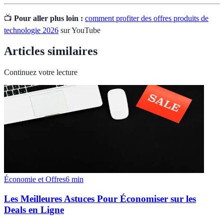
📺
Pour aller plus loin :
comment profiter des offres produits de
technologie 2026
sur YouTube
Articles similaires
Continuez votre lecture
Économie et Offres
6
min
Les Meilleures Astuces Pour Économiser sur les
Deals en Ligne