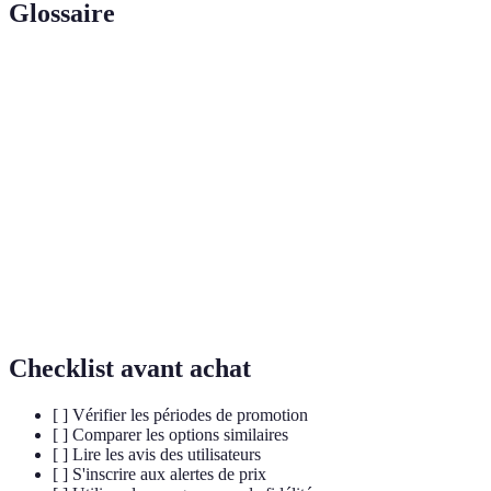
Glossaire
Terme
Définition
Réduction ou promotion sur un produit ou un
Offre
service.
Comparateur
Outil en ligne permettant de comparer les prix
de prix
de différents vendeurs.
Programmes
Systèmes récompensant les clients réguliers par
de fidélité
des avantages.
Checklist avant achat
[ ] Vérifier les périodes de promotion
[ ] Comparer les options similaires
[ ] Lire les avis des utilisateurs
[ ] S'inscrire aux alertes de prix