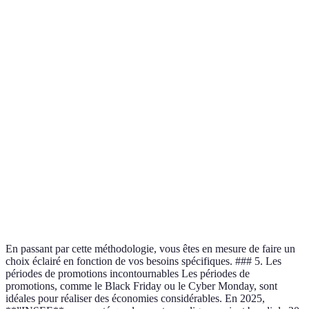
Critère
Produit A
Produit B
Verdict
Produit A
Prix
499 €
599 €
meilleur prix
128Go,
256Go,
Produit B plus
Caractéristiques
8Go RAM
8Go RAM
performant
Avis
Produit A
4.5/5
4.0/5
Utilisateurs
préféré
Produit A:
Garantie
2 ans
1 an
meilleur choix
En passant par cette méthodologie, vous êtes en mesure de faire un
choix éclairé en fonction de vos besoins spécifiques. ### 5. Les
périodes de promotions incontournables Les périodes de
promotions, comme le Black Friday ou le Cyber Monday, sont
idéales pour réaliser des économies considérables. En 2025,