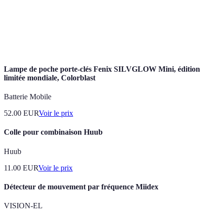
Fonctionnalités
Alerts email
Pas d'alertes
push
Temps de mise
Quotidienne
Hebdomadaire
Instantané
à jour
Lampe de poche porte-clés Fenix SILVGLOW Mini, édition
limitée mondiale, Colorblast
Batterie Mobile
52.00
EUR
Voir le prix
Colle pour combinaison Huub
Huub
11.00
EUR
Voir le prix
Détecteur de mouvement par fréquence Miidex
VISION-EL