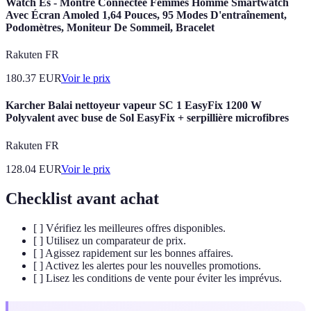
Watch Es - Montre Connectée Femmes Homme Smartwatch
Avec Écran Amoled 1,64 Pouces, 95 Modes D'entraînement,
Podomètres, Moniteur De Sommeil, Bracelet
Rakuten FR
180.37
EUR
Voir le prix
Karcher Balai nettoyeur vapeur SC 1 EasyFix 1200 W
Polyvalent avec buse de Sol EasyFix + serpillière microfibres
Rakuten FR
128.04
EUR
Voir le prix
Checklist avant achat
[ ] Vérifiez les meilleures offres disponibles.
[ ] Utilisez un comparateur de prix.
[ ] Agissez rapidement sur les bonnes affaires.
[ ] Activez les alertes pour les nouvelles promotions.
[ ] Lisez les conditions de vente pour éviter les imprévus.