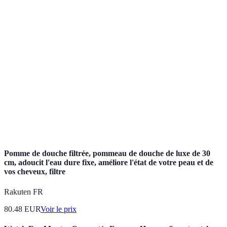
Terme
Définition
Offre de
Réduction sur des produits non vendus à
dernière
l'approche de la date limite.
minute
Comparateur
Outil en ligne permettant de comparer le coût de
de prix
produits entre différentes plateformes.
Alerte de
Notification envoyée lors de baisses de prix sur
prix
des produits spécifiques.
Pomme de douche filtrée, pommeau de douche de luxe de 30
cm, adoucit l'eau dure fixe, améliore l'état de votre peau et de
vos cheveux, filtre
Rakuten FR
80.48
EUR
Voir le prix