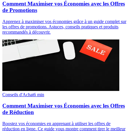
Comment Maximiser vos Économies avec les Offres
de Promotions
Apprenez à maximiser vos économies grâce à un guide complet sur
les offres de promotions. Astuces, conseils pratiques et produits
recommandés à découvrir.
Conseils d'Achat
6
min
Comment Maximiser vos Économies avec les Offres
de Réduction
Boostez vos économies en apprenant à utiliser les offres de
réduction en ligne. Ce guide vous montre comment tirer le meilleur