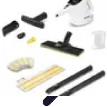
Deals en Ligne
Stratégies d'Achat
Astuces d'Achat
Astuces Shopping
Guides
Pratiques
Comparatifs
Deals en Ligne