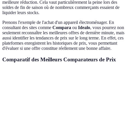
meilleure réduction. Cela vaut particulièrement la peine lors des
soldes de fin de saison où de nombreux commerçants essaient de
liquider leurs stocks.
Prenons l'exemple de l'achat d'un appareil électroménager. En
consultant des sites comme
Compara
ou
Idealo
, vous pourrez non
seulement reconnaître les meilleures offres de dernière minute, mais
aussi identifier les tendances de prix sur le long terme. En effet, ces
plateformes enregistrent les historiques de prix, vous permettant
d'évaluer si une offre constitue réellement une bonne affaire.
Comparatif des Meilleurs Comparateurs de Prix
Critère
Option A
Option B
Option C
Moyennement
Facilité d'usage
Très facile
Difficile
facile
Couverture des
Très
Élevée
Limitée
sites
Élevée
Alerts