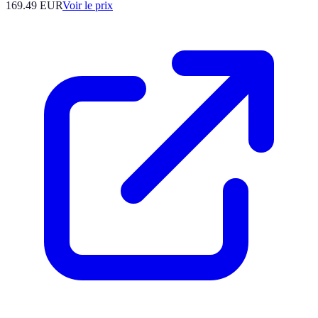
169.49
EUR
Voir le prix