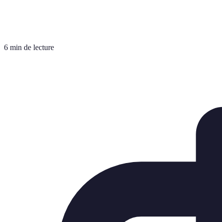
6 min de lecture