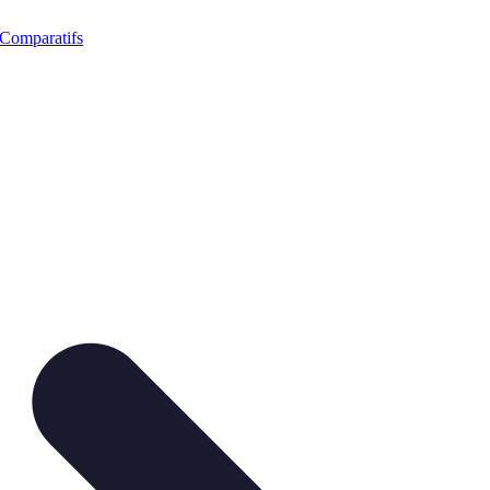
Comparatifs