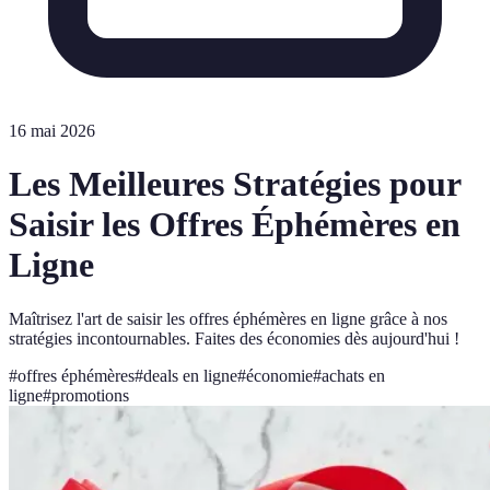
16 mai 2026
Les Meilleures Stratégies pour
Saisir les Offres Éphémères en
Ligne
Maîtrisez l'art de saisir les offres éphémères en ligne grâce à nos
stratégies incontournables. Faites des économies dès aujourd'hui !
#
offres éphémères
#
deals en ligne
#
économie
#
achats en
ligne
#
promotions