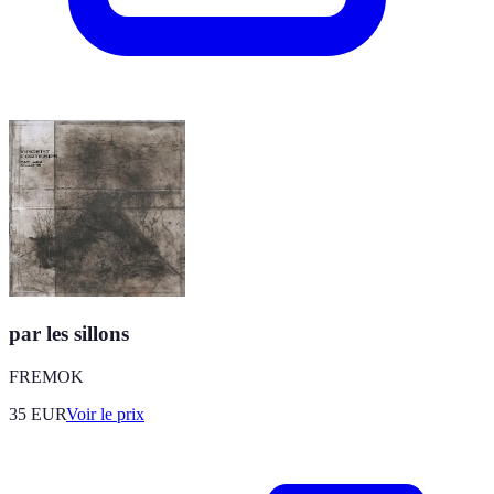
par les sillons
FREMOK
35
EUR
Voir le prix