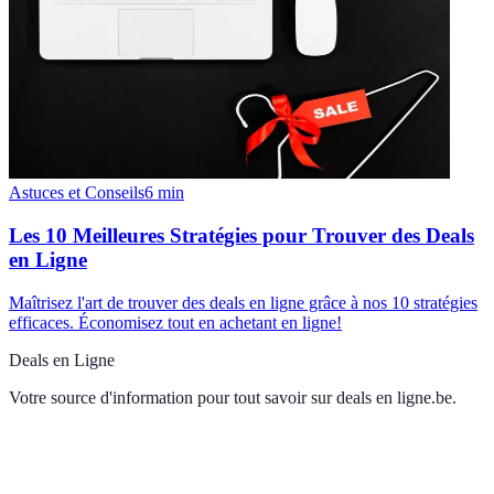
Astuces et Conseils
6
min
Les 10 Meilleures Stratégies pour Trouver des Deals
en Ligne
Maîtrisez l'art de trouver des deals en ligne grâce à nos 10 stratégies
efficaces. Économisez tout en achetant en ligne!
Deals en Ligne
Votre source d'information pour tout savoir sur
deals en ligne.be
.