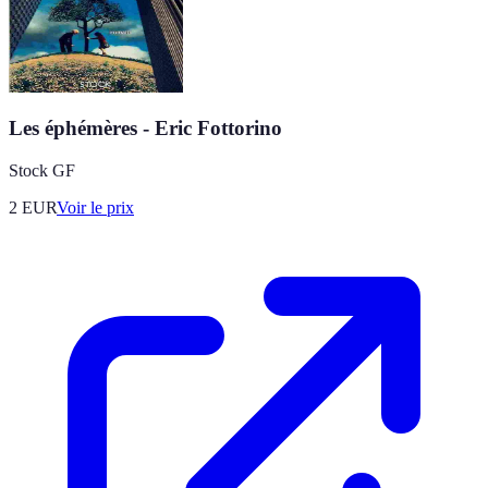
Les éphémères - Eric Fottorino
Stock GF
2
EUR
Voir le prix