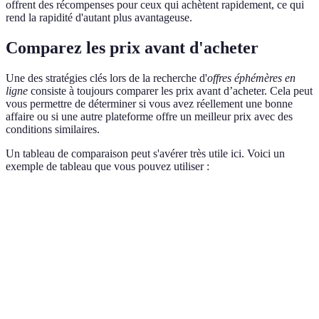
offrent des récompenses pour ceux qui achètent rapidement, ce qui
rend la rapidité d'autant plus avantageuse.
Comparez les prix avant d'acheter
Une des stratégies clés lors de la recherche d'
offres éphémères en
ligne
consiste à toujours comparer les prix avant d’acheter. Cela peut
vous permettre de déterminer si vous avez réellement une bonne
affaire ou si une autre plateforme offre un meilleur prix avec des
conditions similaires.
Un tableau de comparaison peut s'avérer très utile ici. Voici un
exemple de tableau que vous pouvez utiliser :
Produit
Prix Site A
Prix Site B
Meilleur Prix
Lunettes de
150 EUR
120 EUR
Site B
soleil
Chaussures
80 EUR
75 EUR
Site B