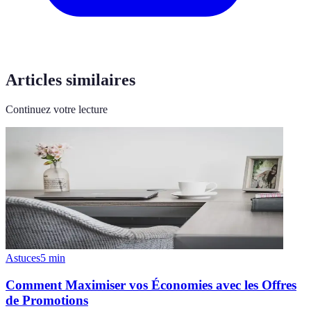
Articles similaires
Continuez votre lecture
Astuces
5
min
Comment Maximiser vos Économies avec les Offres
de Promotions