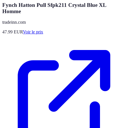
Fynch Hatton Pull Sfpk211 Crystal Blue XL
Homme
tradeinn.com
47.99
EUR
Voir le prix