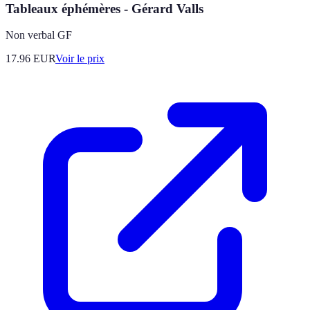
Tableaux éphémères - Gérard Valls
Non verbal GF
17.96
EUR
Voir le prix