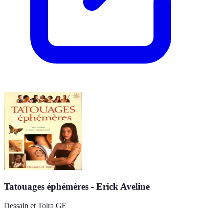
Tatouages éphémères - Erick Aveline
Dessain et Tolra GF