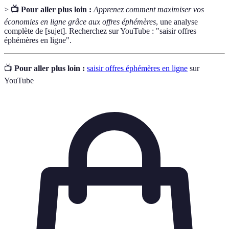
>
📺 Pour aller plus loin :
Apprenez comment maximiser vos
économies en ligne grâce aux offres éphémères
, une analyse
complète de [sujet]. Recherchez sur YouTube : "saisir offres
éphémères en ligne".
📺
Pour aller plus loin :
saisir offres éphémères en ligne
sur
YouTube