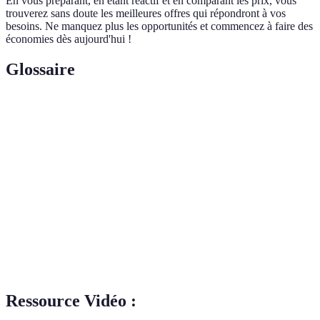
En vous préparant, en étant réactif et en comparant les prix, vous
trouverez sans doute les meilleures offres qui répondront à vos
besoins. Ne manquez plus les opportunités et commencez à faire des
économies dès aujourd'hui !
Glossaire
Terme
Définition
Offres
Promotions à durée limitée sur des produits ou
éphémères
services.
Comparaison
Analyse des prix de différents vendeurs pour le
de prix
même produit.
Notifications concernant les fluctuations de prix
Alertes de prix
d'un produit.
Ressource Vidéo :