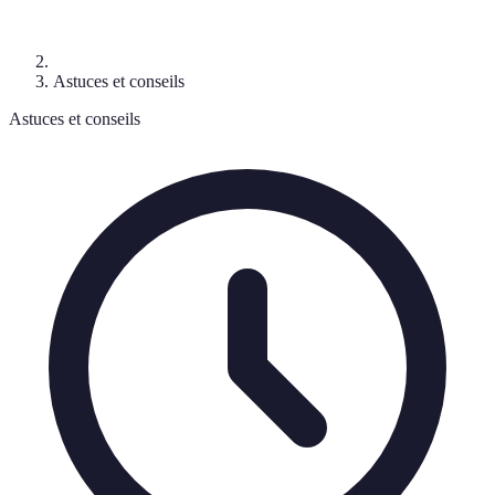
Astuces et conseils
Astuces et conseils