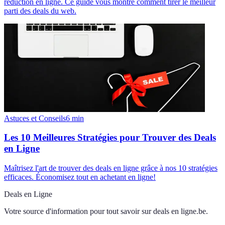
réduction en ligne. Ce guide vous montre comment tirer le meilleur
parti des deals du web.
Astuces et Conseils
6
min
Les 10 Meilleures Stratégies pour Trouver des Deals
en Ligne
Maîtrisez l'art de trouver des deals en ligne grâce à nos 10 stratégies
efficaces. Économisez tout en achetant en ligne!
Deals en Ligne
Votre source d'information pour tout savoir sur
deals en ligne.be
.