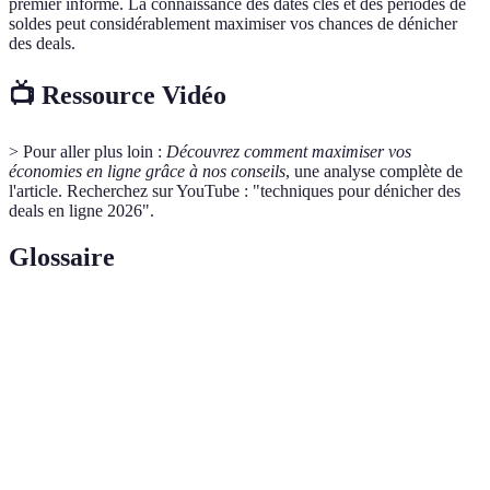
premier informé. La connaissance des dates clés et des périodes de
soldes peut considérablement maximiser vos chances de dénicher
des deals.
📺 Ressource Vidéo
> Pour aller plus loin :
Découvrez comment maximiser vos
économies en ligne grâce à nos conseils
, une analyse complète de
l'article. Recherchez sur YouTube : "techniques pour dénicher des
deals en ligne 2026".
Glossaire
Terme
Définition
Offre ou promotion sur un produit ou service,
Deal
souvent temporaire.
Remboursement partiel d’un montant après un
Cashback
achat.