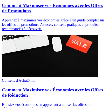
Comment Maximiser vos Économies avec les Offres
de Promotions
Apprenez à maximiser vos économies grâce à un guide complet sur
les offres de promotions. Astuces, conseils pratiques et produits
recommandés à découvrir.
Conseils d'Achat
6
min
Comment Maximiser vos Économies avec les Offres
de Réduction
Boostez vos économies en apprenant à utiliser les offres de