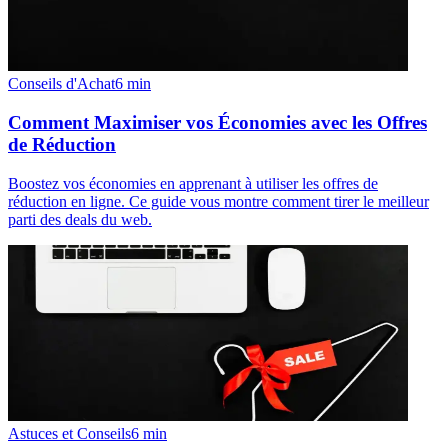
Conseils d'Achat
6
min
Comment Maximiser vos Économies avec les Offres
de Réduction
Boostez vos économies en apprenant à utiliser les offres de
réduction en ligne. Ce guide vous montre comment tirer le meilleur
parti des deals du web.
Astuces et Conseils
6
min