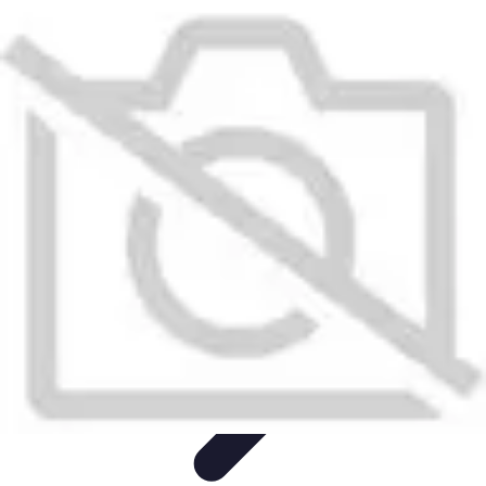
Deals en Ligne
Stratégies d'Achat
Astuces d'Achat
Astuces Shopping
Guides
Pratiques
Comparatifs
Deals en Ligne