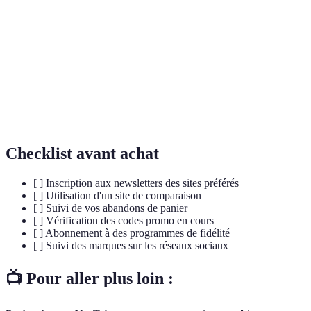
Code
Un code alphanumérique permettant d'obtenir une
Promo
réduction.
Système de remboursement d'un pourcentage de
Cashback
l'achat.
Bulletin d'informations envoyées par e-mail par une
Newsletter
entreprise.
Checklist avant achat
[ ] Inscription aux newsletters des sites préférés
[ ] Utilisation d'un site de comparaison
[ ] Suivi de vos abandons de panier
[ ] Vérification des codes promo en cours
[ ] Abonnement à des programmes de fidélité
[ ] Suivi des marques sur les réseaux sociaux
📺 Pour aller plus loin :