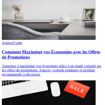
Astuces
5
min
Comment Maximiser vos Économies avec les Offres
de Promotions
Apprenez à maximiser vos économies grâce à un guide complet sur
les offres de promotions. Astuces, conseils pratiques et produits
recommandés à découvrir.