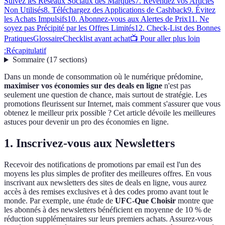
Suivez les Réseaux Sociaux des Marques
7. Revendez vos Articles
Non Utilisés
8. Téléchargez des Applications de Cashback
9. Évitez
les Achats Impulsifs
10. Abonnez-vous aux Alertes de Prix
11. Ne
soyez pas Précipité par les Offres Limités
12. Check-List des Bonnes
Pratiques
Glossaire
Checklist avant achat
📺 Pour aller plus loin
:
Récapitulatif
Sommaire
(
17
sections
)
Dans un monde de consommation où le numérique prédomine,
maximiser vos économies sur des deals en ligne
n'est pas
seulement une question de chance, mais surtout de stratégie. Les
promotions fleurissent sur Internet, mais comment s'assurer que vous
obtenez le meilleur prix possible ? Cet article dévoile les meilleures
astuces pour devenir un pro des économies en ligne.
1. Inscrivez-vous aux Newsletters
Recevoir des notifications de promotions par email est l'un des
moyens les plus simples de profiter des meilleures offres. En vous
inscrivant aux newsletters des sites de deals en ligne, vous aurez
accès à des remises exclusives et à des codes promo avant tout le
monde. Par exemple, une étude de
UFC-Que Choisir
montre que
les abonnés à des newsletters bénéficient en moyenne de 10 % de
réduction supplémentaires sur leurs premiers achats. Assurez-vous