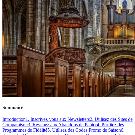
Sommaire
Introduction
1. Inscrivez-vous aux Newsletters
2. Utilisez des Sites de
Comparaison
3. Revenez aux Abandons de Panier
4. Profitez des
Programmes de Fidélité
5. Utilisez des Codes Promo de Saison
6.