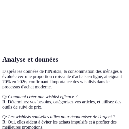
Taux de
réduction
15%
10%
20%
C
moyen
Disponibilité
Haute
Moyenne
Basse
A
Popularité
★★★☆☆
★★★★☆
★★☆☆☆
B
Analyse et données
D'après les données de
l'INSEE
, la consommation des ménages a
évolué avec une proportion croissante d'achats en ligne, atteignant
70% en 2026, confirmant l'importance des wishlists dans le
processus d'achat moderne.
Q:
Comment créer une wishlist efficace ?
R: Déterminez vos besoins, catégorisez vos articles, et utilisez des
outils de suivi de prix.
Q:
Les wishlists sont-elles utiles pour économiser de l'argent ?
R: Oui, elles aident à éviter les achats impulsifs et à profiter des
meilleures promotions.