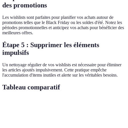
des promotions
Les wishlists sont parfaites pour planifier vos achats autour de
promotions telles que le Black Friday ou les soldes d'été. Notez les
périodes promotionnelles et anticipez vos achats pour bénéficier des
meilleures offres.
Étape 5 : Supprimer les éléments
impulsifs
Un nettoyage régulier de vos wishlists est nécessaire pour éliminer
les articles ajoutés impulsivement. Cette pratique empêche
l'accumulation d'items inutiles et alerte sur les véritables besoins.
Tableau comparatif
Critère
Option A
Option B
Option C
Verd
Prix moyen
20€
25€
18€
C