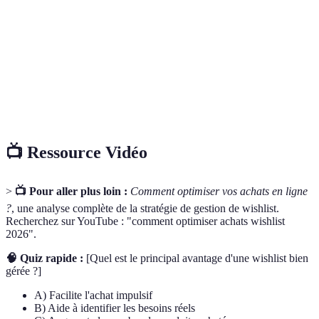
Wishlist
acheter plus tard
Prix
Calcul du coût moyen d'un produit sur une période
moyen
donnée
Suivi de
Technique d'analyse des variations tarifaires via des
prix
outils spécifiques
📺 Ressource Vidéo
>
📺 Pour aller plus loin :
Comment optimiser vos achats en ligne
?
, une analyse complète de la stratégie de gestion de wishlist.
Recherchez sur YouTube : "comment optimiser achats wishlist
2026".
🧠 Quiz rapide :
[Quel est le principal avantage d'une wishlist bien
gérée ?]
A) Facilite l'achat impulsif
B) Aide à identifier les besoins réels