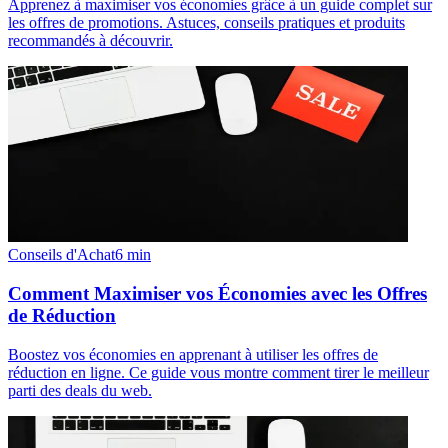
Apprenez à maximiser vos économies grâce à un guide complet sur
les offres de promotions. Astuces, conseils pratiques et produits
recommandés à découvrir.
Conseils d'Achat
6
min
Comment Maximiser vos Économies avec les Offres
de Réduction
Boostez vos économies en apprenant à utiliser les offres de
réduction en ligne. Ce guide vous montre comment tirer le meilleur
parti des deals du web.