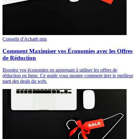
Conseils d'Achat
6
min
Comment Maximiser vos Économies avec les Offres
de Réduction
Boostez vos économies en apprenant à utiliser les offres de
réduction en ligne. Ce guide vous montre comment tirer le meilleur
parti des deals du web.