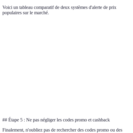
Voici un tableau comparatif de deux systèmes d'alerte de prix
populaires sur le marché.
Critère
Keepa
Honey
Rakuten
Verdict
Suivi
Oui
Partiel
Oui
Keepa
historique
Alertes de
Oui
Oui
Oui
Également
prix
Interface
Simple
Simple
Complexe
Keepa
utilisateur
Tarification
Gratuit
Gratuit
Gratuit
Équilibré
## Étape 5 : Ne pas négliger les codes promo et cashback
Finalement, n'oubliez pas de rechercher des codes promo ou des