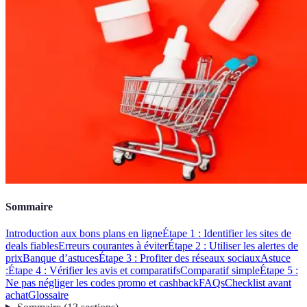
Sommaire
Introduction aux bons plans en ligne
Étape 1 : Identifier les sites de
deals fiables
Erreurs courantes à éviter
Étape 2 : Utiliser les alertes de
prix
Banque d’astuces
Étape 3 : Profiter des réseaux sociaux
Astuce
:
Étape 4 : Vérifier les avis et comparatifs
Comparatif simple
Étape 5 :
Ne pas négliger les codes promo et cashback
FAQs
Checklist avant
achat
Glossaire