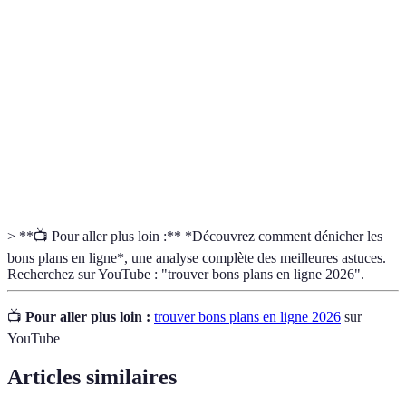
Bons
Offres promotionnelles permettant d'acheter des
plans
produits à prix réduit.
Code
Une série de lettres et de chiffres permettant de
promo
bénéficier d'une réduction lors d'un achat.
Remboursement d'une partie de l'argent dépensé lors
Cashback
d'achats en ligne.
> **📺 Pour aller plus loin :** *Découvrez comment dénicher les
bons plans en ligne*, une analyse complète des meilleures astuces.
Recherchez sur YouTube : "trouver bons plans en ligne 2026".
📺
Pour aller plus loin :
trouver bons plans en ligne 2026
sur
YouTube
Articles similaires