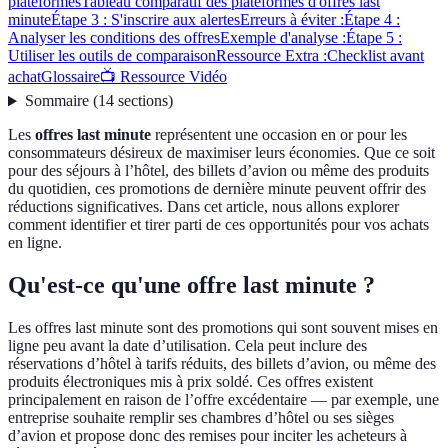
plateformes
Tableau comparatif des plateformes d'offres last
minute
Étape 3 : S'inscrire aux alertes
Erreurs à éviter :
Étape 4 :
Analyser les conditions des offres
Exemple d'analyse :
Étape 5 :
Utiliser les outils de comparaison
Ressource Extra :
Checklist avant
achat
Glossaire
📺 Ressource Vidéo
Sommaire
(
14
sections
)
Les
offres last minute
représentent une occasion en or pour les
consommateurs désireux de maximiser leurs économies. Que ce soit
pour des séjours à l’hôtel, des billets d’avion ou même des produits
du quotidien, ces promotions de dernière minute peuvent offrir des
réductions significatives. Dans cet article, nous allons explorer
comment identifier et tirer parti de ces opportunités pour vos achats
en ligne.
Qu'est-ce qu'une offre last minute ?
Les offres last minute sont des promotions qui sont souvent mises en
ligne peu avant la date d’utilisation. Cela peut inclure des
réservations d’hôtel à tarifs réduits, des billets d’avion, ou même des
produits électroniques mis à prix soldé. Ces offres existent
principalement en raison de l’offre excédentaire — par exemple, une
entreprise souhaite remplir ses chambres d’hôtel ou ses sièges
d’avion et propose donc des remises pour inciter les acheteurs à