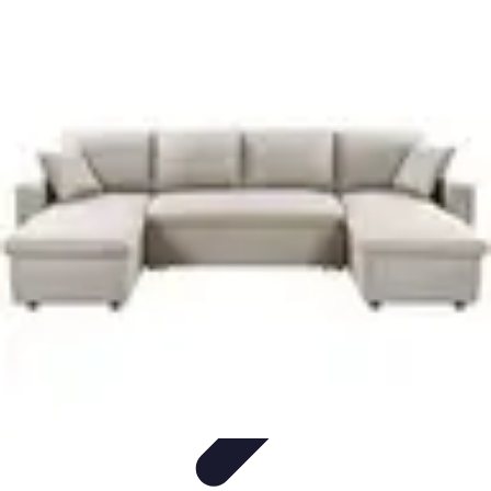
Deals en Ligne
Stratégies d'Achat
Astuces d'Achat
Astuces Shopping
Guides
Pratiques
Comparatifs
Deals en Ligne