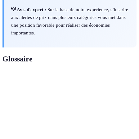
💡 Avis d'expert :
Sur la base de notre expérience, s’inscrire
aux alertes de prix dans plusieurs catégories vous met dans
une position favorable pour réaliser des économies
importantes.
Glossaire
Terme
Définition
Offre last
Promotions disponibles peu avant la date
minute
d’utilisation pour écouler l’excédent d’offre.
Plateforme de
Outils ou sites permettant de comparer les prix
comparaison
de divers produits ou services.
Politique de
Termes sous lesquels une entreprise accepte de