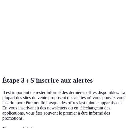
Critère
Site A
Site B
Site C
Frais supplémentaires
5%
3%
0%
Disponibilité
Moyenne
Haute
Très haute
Services clientèle
Réactif
Mediocre
Excellent
Avis utilisateur
4.5/5
3.8/5
4.9/5
Étape 3 : S'inscrire aux alertes
Il est important de rester informé des dernières offres disponibles. La
plupart des sites de vente proposent des alertes où vous pouvez vous
inscrire pour être notifié lorsque des offres last minute apparaissent.
En vous inscrivant à des newsletters ou en téléchargeant des
applications, vous êtes souvent le premier à être informé des
promotions.