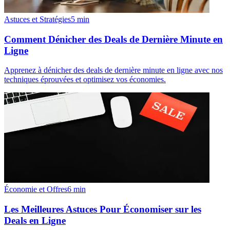
Astuces et Stratégies
5
min
Comment Dénicher des Deals de Dernière Minute en
Ligne
Apprenez à dénicher des deals de dernière minute en ligne avec nos
techniques éprouvées et optimisez vos économies.
Économie et Offres
6
min
Les Meilleures Astuces Pour Économiser sur les
Deals en Ligne