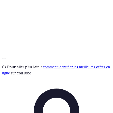
promotionnel
réduction sur un achat.
Promotion valable pour une période limitée,
Vente flash
souvent quelques heures.
Comparateur
Outil en ligne permettant de comparer les prix de
de prix
plusieurs détaillants instantanément.
---
📺
Pour aller plus loin :
comment identifier les meilleures offres en
ligne
sur YouTube