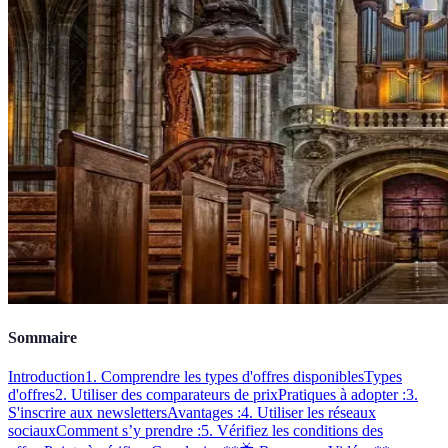
Sommaire
Introduction
1. Comprendre les types d'offres disponibles
Types
d'offres
2. Utiliser des comparateurs de prix
Pratiques à adopter :
3.
S'inscrire aux newsletters
Avantages :
4. Utiliser les réseaux
sociaux
Comment s’y prendre :
5. Vérifiez les conditions des