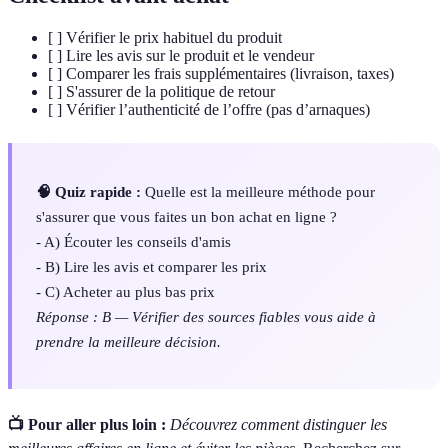
[ ] Vérifier le prix habituel du produit
[ ] Lire les avis sur le produit et le vendeur
[ ] Comparer les frais supplémentaires (livraison, taxes)
[ ] S'assurer de la politique de retour
[ ] Vérifier l’authenticité de l’offre (pas d’arnaques)
🧠 Quiz rapide :
Quelle est la meilleure méthode pour
s'assurer que vous faites un bon achat en ligne ?
- A) Écouter les conseils d'amis
- B) Lire les avis et comparer les prix
- C) Acheter au plus bas prix
Réponse : B — Vérifier des sources fiables vous aide à
prendre la meilleure décision.
📺 Pour aller plus loin :
Découvrez comment distinguer les