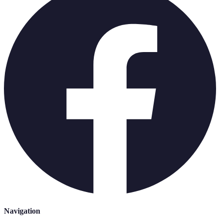
Navigation