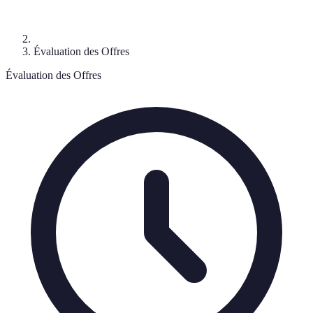
Évaluation des Offres
Évaluation des Offres