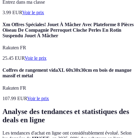
Entrez dans ma classe
3.99
EUR
Voir le prix
Xm Offres Spéciales! Jouet À Mâcher Avec Plateforme 8 Pièces
Oiseau De Compagnie Perroquet Cloche Perles En Rotin
Suspendu Jouet À Mâcher
Rakuten FR
25.45
EUR
Voir le prix
Coffres de rangement vidaXL 60x30x30cm en bois de mangue
massif et métal
Rakuten FR
107.99
EUR
Voir le prix
Analyse des tendances et statistiques des
deals en ligne
Les tendances d'achat en ligne ont considérablement évolué. Selon