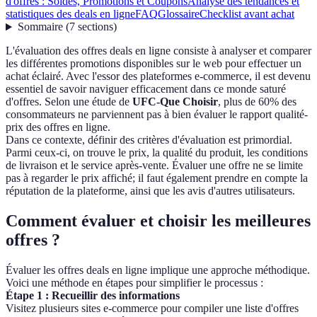
d'offres : Soldes, Promotions et Coupons
Analyse des tendances et
statistiques des deals en ligne
FAQ
Glossaire
Checklist avant achat
Sommaire
(
7
sections
)
L'évaluation des offres deals en ligne consiste à analyser et comparer
les différentes promotions disponibles sur le web pour effectuer un
achat éclairé. Avec l'essor des plateformes e-commerce, il est devenu
essentiel de savoir naviguer efficacement dans ce monde saturé
d'offres. Selon une étude de
UFC-Que Choisir
, plus de 60% des
consommateurs ne parviennent pas à bien évaluer le rapport qualité-
prix des offres en ligne.
Dans ce contexte, définir des critères d'évaluation est primordial.
Parmi ceux-ci, on trouve le prix, la qualité du produit, les conditions
de livraison et le service après-vente. Évaluer une offre ne se limite
pas à regarder le prix affiché; il faut également prendre en compte la
réputation de la plateforme, ainsi que les avis d'autres utilisateurs.
Comment évaluer et choisir les meilleures
offres ?
Évaluer les offres deals en ligne implique une approche méthodique.
Voici une méthode en étapes pour simplifier le processus :
Étape 1 : Recueillir des informations
Visitez plusieurs sites e-commerce pour compiler une liste d'offres