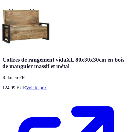
Coffres de rangement vidaXL 80x30x30cm en bois
de manguier massif et métal
Rakuten FR
124.99
EUR
Voir le prix