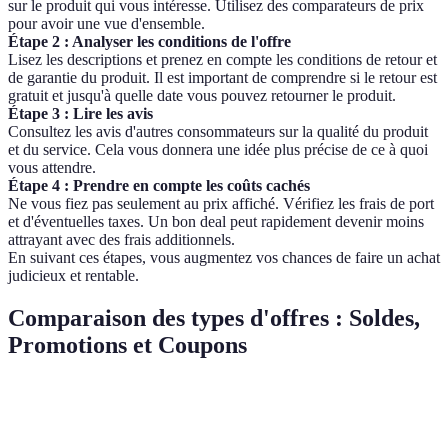
sur le produit qui vous intéresse. Utilisez des comparateurs de prix
pour avoir une vue d'ensemble.
Étape 2 : Analyser les conditions de l'offre
Lisez les descriptions et prenez en compte les conditions de retour et
de garantie du produit. Il est important de comprendre si le retour est
gratuit et jusqu'à quelle date vous pouvez retourner le produit.
Étape 3 : Lire les avis
Consultez les avis d'autres consommateurs sur la qualité du produit
et du service. Cela vous donnera une idée plus précise de ce à quoi
vous attendre.
Étape 4 : Prendre en compte les coûts cachés
Ne vous fiez pas seulement au prix affiché. Vérifiez les frais de port
et d'éventuelles taxes. Un bon deal peut rapidement devenir moins
attrayant avec des frais additionnels.
En suivant ces étapes, vous augmentez vos chances de faire un achat
judicieux et rentable.
Comparaison des types d'offres : Soldes,
Promotions et Coupons
Type d'Offre
Avantages
Inconvénients
Meilleurs Mom