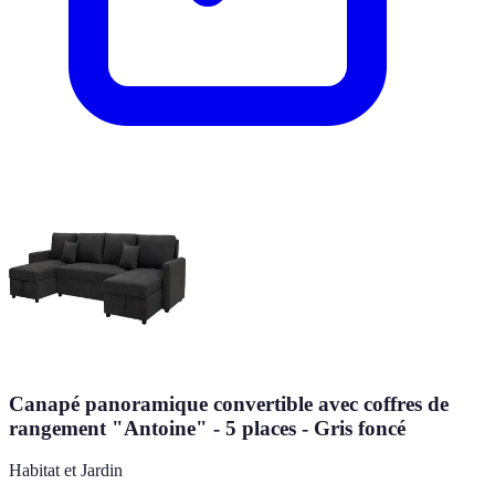
Canapé panoramique convertible avec coffres de
rangement "Antoine" - 5 places - Gris foncé
Habitat et Jardin