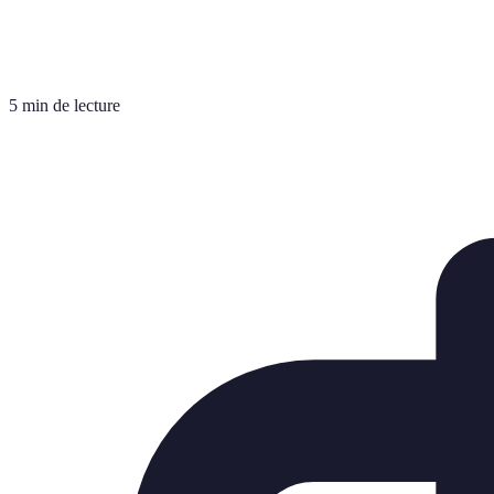
5 min de lecture