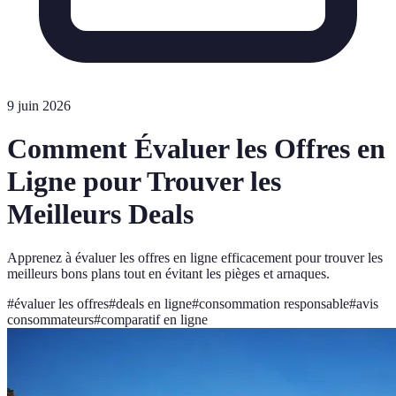
9 juin 2026
Comment Évaluer les Offres en
Ligne pour Trouver les
Meilleurs Deals
Apprenez à évaluer les offres en ligne efficacement pour trouver les
meilleurs bons plans tout en évitant les pièges et arnaques.
#
évaluer les offres
#
deals en ligne
#
consommation responsable
#
avis
consommateurs
#
comparatif en ligne