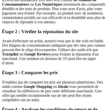
Consommateurs
ou
Les Numériques
fournissent des comparatifs
détaillés et des tests de produits. Plus vous avez d'avis, plus votre
jugement sera éclairé. Par exemple, un produit avec de nombreux
commentaires positifs sur son efficacité et sa durabilité aura plus de
chances de répondre à vos attentes.
Étape 2 : Vérifier la réputation du site
Avant d'effectuer un achat, assurez-vous que le site web est fiable.
Des blagues de consommateurs indiquent que des sites peu connus
peuvent être le siège d'escroqueries. Utilisez des outils tels que
Trustpilot
ou
Google Reviews
pour évaluer la réputation d'un
marchand. Une notation en dessous de 3/5 peut être un signe
d’alerte.
Étape 3 : Comparer les prix
N'oubliez pas de comparer les prix sur plusieurs plateformes. Des
outils comme
Google Shopping
ou
Idealo
vous permettent de
visualiser les différences de prix entre différents marchands. Une
offre qui semble exceptionnelle sur un site peut être moins
compétitive sur un autre.
Étape 4 : Analyser les conditions de retour et de