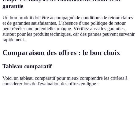
garantie
Un bon produit doit être accompagné de conditions de retour claires
et de garanties satisfaisantes. L'absence d'une politique de retour
peut révéler une potentielle arnaque. Vérifiez aussi les garanties,
surtout pour les produits techniques, car des pannes peuvent survenir
rapidement.
Comparaison des offres : le bon choix
Tableau comparatif
Voici un tableau comparatif pour mieux comprendre les critères à
considérer lors de l'évaluation des offres en ligne :
Critère
Option A
Option B
Option C
Verdict
Option B
est la
Prix
100€
90€
120€
meilleure
affaire