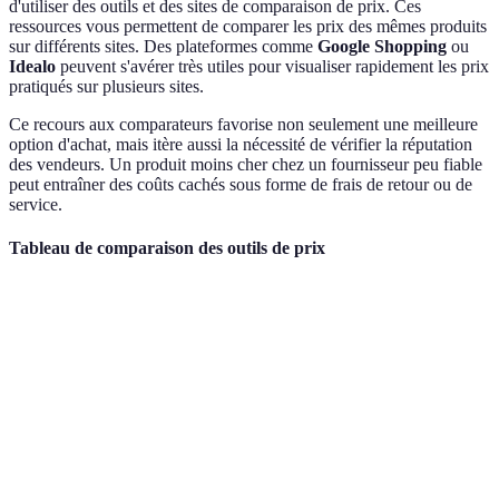
d'utiliser des outils et des sites de comparaison de prix. Ces
ressources vous permettent de comparer les prix des mêmes produits
sur différents sites. Des plateformes comme
Google Shopping
ou
Idealo
peuvent s'avérer très utiles pour visualiser rapidement les prix
pratiqués sur plusieurs sites.
Ce recours aux comparateurs favorise non seulement une meilleure
option d'achat, mais itère aussi la nécessité de vérifier la réputation
des vendeurs. Un produit moins cher chez un fournisseur peu fiable
peut entraîner des coûts cachés sous forme de frais de retour ou de
service.
Tableau de comparaison des outils de prix
Outil
Fonctionnalité
Avantages
Inconvénients
Comparaison
Peut inclure
Google
Facilité
entre de
des marchands
Shopping
d'utilisation
nombreux sites
non fiables
Comparaison
Bon pour les
Pas tous les
Idealo
détaillée avec
critiques
produits inclus