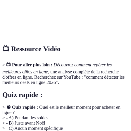
Comparateur
Outil en ligne permettant de comparer le coût de
de prix
produits similaires
Évaluations et retours d'experience de
Avis clients
consommateurs sur un produit
📺 Ressource Vidéo
>
📺 Pour aller plus loin :
Découvrez comment repérer les
meilleures offres en ligne
, une analyse complète de la recherche
d'offres en ligne. Recherchez sur YouTube : "comment détecter les
meilleurs deals en ligne 2026".
Quiz rapide :
>
🧠 Quiz rapide :
Quel est le meilleur moment pour acheter en
ligne ?
> - A) Pendant les soldes
> - B) Juste avant Noël
> - C) Aucun moment spécifique