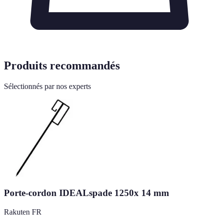
Produits recommandés
Sélectionnés par nos experts
Porte-cordon IDEALspade 1250x 14 mm
Rakuten FR