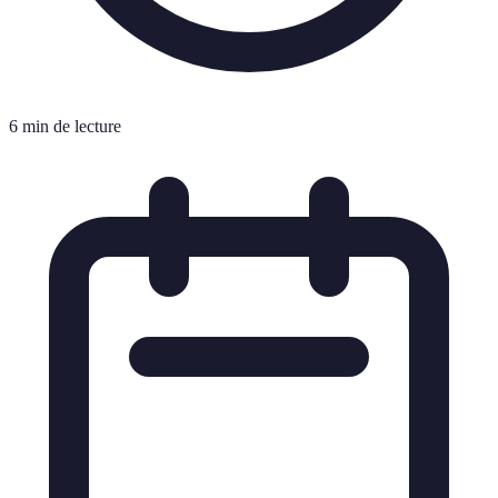
6 min de lecture