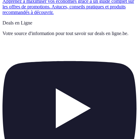
Apprenez à maximiser vos économies grâce à un guide complet sur
les offres de promotions. Astuces, conseils pratiques et produits
recommandés à découvrir.
Deals en Ligne
Votre source d'information pour tout savoir sur
deals en ligne.be
.