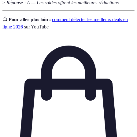
>
Réponse : A — Les soldes offrent les meilleures réductions.
📺
Pour aller plus loin :
comment détecter les meilleurs deals en
ligne 2026
sur YouTube