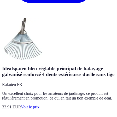
Idealspaten bleu réglable principal de balayage
galvanisé renforcé 4 dents extérieures duelle sans tige
Rakuten FR
Un excellent choix pour les amateurs de jardinage, ce produit est
régulièrement en promotion, ce qui en fait un bon exemple de deal.
33.91
EUR
Voir le prix