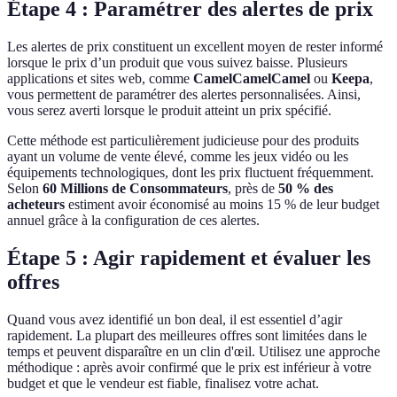
Étape 4 : Paramétrer des alertes de prix
Les alertes de prix constituent un excellent moyen de rester informé
lorsque le prix d’un produit que vous suivez baisse. Plusieurs
applications et sites web, comme
CamelCamelCamel
ou
Keepa
,
vous permettent de paramétrer des alertes personnalisées. Ainsi,
vous serez averti lorsque le produit atteint un prix spécifié.
Cette méthode est particulièrement judicieuse pour des produits
ayant un volume de vente élevé, comme les jeux vidéo ou les
équipements technologiques, dont les prix fluctuent fréquemment.
Selon
60 Millions de Consommateurs
, près de
50 % des
acheteurs
estiment avoir économisé au moins 15 % de leur budget
annuel grâce à la configuration de ces alertes.
Étape 5 : Agir rapidement et évaluer les
offres
Quand vous avez identifié un bon deal, il est essentiel d’agir
rapidement. La plupart des meilleures offres sont limitées dans le
temps et peuvent disparaître en un clin d'œil. Utilisez une approche
méthodique : après avoir confirmé que le prix est inférieur à votre
budget et que le vendeur est fiable, finalisez votre achat.