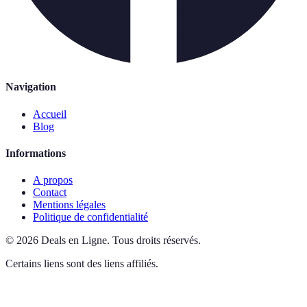
Navigation
Accueil
Blog
Informations
A propos
Contact
Mentions légales
Politique de confidentialité
©
2026
Deals en Ligne
.
Tous droits réservés.
Certains liens sont des liens affiliés.