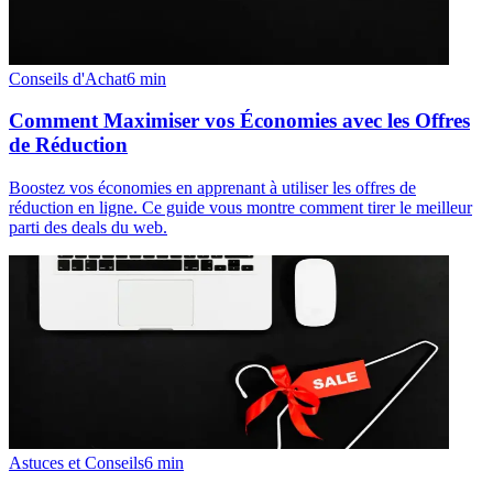
Conseils d'Achat
6
min
Comment Maximiser vos Économies avec les Offres
de Réduction
Boostez vos économies en apprenant à utiliser les offres de
réduction en ligne. Ce guide vous montre comment tirer le meilleur
parti des deals du web.
Astuces et Conseils
6
min