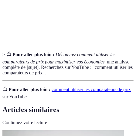
Comparateur
Un outil en ligne permettant de comparer les prix
de prix
de plusieurs marchands pour un même produit.
Extension de
Un logiciel additionnel qui améliore les
navigateur
fonctionnalités d’un navigateur web.
>
📺 Pour aller plus loin :
Découvrez comment utiliser les
comparateurs de prix pour maximiser vos économies
, une analyse
complète de [sujet]. Recherchez sur YouTube : "comment utiliser les
comparateurs de prix".
📺
Pour aller plus loin :
comment utiliser les comparateurs de prix
sur YouTube
Articles similaires
Continuez votre lecture