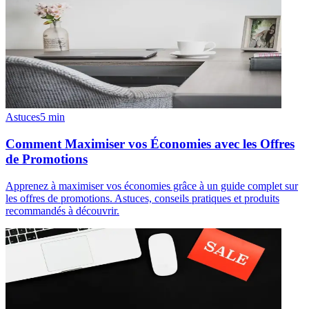
Astuces
5
min
Comment Maximiser vos Économies avec les Offres
de Promotions
Apprenez à maximiser vos économies grâce à un guide complet sur
les offres de promotions. Astuces, conseils pratiques et produits
recommandés à découvrir.