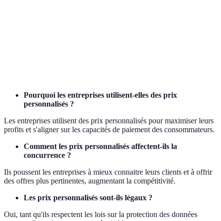
Satisfaction
Potentiellement
Dépend de la
Variable
client
haute
personnalisati
Profitable si
Marges
Potentiellement
Contrôlées
bien
bénéficiaires
élevées
implémenté
Pourquoi les entreprises utilisent-elles des prix
personnalisés ?
Les entreprises utilisent des prix personnalisés pour maximiser leurs
profits et s'aligner sur les capacités de paiement des consommateurs.
Comment les prix personnalisés affectent-ils la
concurrence ?
Ils poussent les entreprises à mieux connaitre leurs clients et à offrir
des offres plus pertinentes, augmentant la compétitivité.
Les prix personnalisés sont-ils légaux ?
Oui, tant qu'ils respectent les lois sur la protection des données