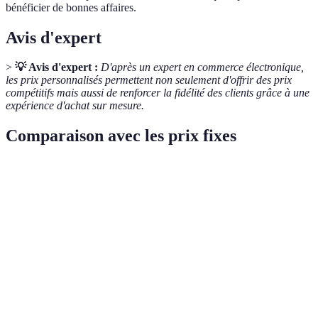
bénéficier de bonnes affaires.
Avis d'expert
>
💡 Avis d'expert :
D'après un expert en commerce électronique,
les prix personnalisés permettent non seulement d'offrir des prix
compétitifs mais aussi de renforcer la fidélité des clients grâce à une
expérience d'achat sur mesure.
Comparaison avec les prix fixes
Critère
Prix Fixes
Prix Personnalisés
Verdict
Dépend des
Transparence
Haute
Variable
algorithmes
utilisés
Plus flexible
Flexibilité
Limité
Élevée
pour
l'entreprise