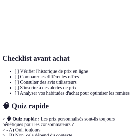
Commerce électronique, l'achat et la vente
E-commerce
de biens ou de services via Internet.
Données
Informations capturées sur les
comportementales
comportements des consommateurs en ligne.
Checklist avant achat
[ ] Vérifier l'historique de prix en ligne
[ ] Comparer les différentes offres
[ ] Consulter des avis utilisateurs
[ ] S'inscrire à des alertes de prix
[ ] Analyser vos habitudes d'achat pour optimiser les remises
🧠 Quiz rapide
>
🧠 Quiz rapide :
Les prix personnalisés sont-ils toujours
bénéfiques pour les consommateurs ?
> - A) Oui, toujours
> - B) Non, cela dépend du contexte