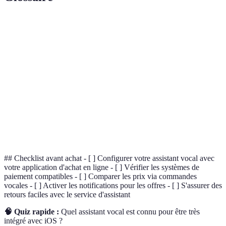
Terme
Définition
Assistant
Logiciel qui utilise la reconnaissance vocale pour
vocal
effectuer des tâches.
E-
Commerce de produits ou services en ligne.
commerce
Smart
Maison équipée de dispositifs connectés intelligents.
Home
## Checklist avant achat - [ ] Configurer votre assistant vocal avec
votre application d'achat en ligne - [ ] Vérifier les systèmes de
paiement compatibles - [ ] Comparer les prix via commandes
vocales - [ ] Activer les notifications pour les offres - [ ] S'assurer des
retours faciles avec le service d'assistant
🧠 Quiz rapide :
Quel assistant vocal est connu pour être très
intégré avec iOS ?