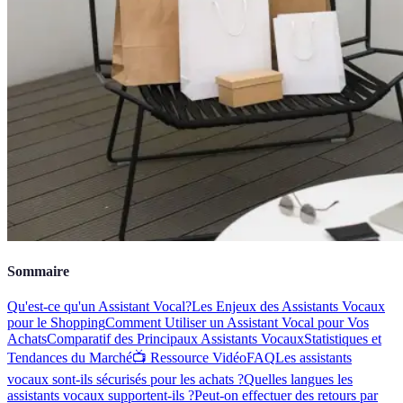
Sommaire
Qu'est-ce qu'un Assistant Vocal?
Les Enjeux des Assistants Vocaux
pour le Shopping
Comment Utiliser un Assistant Vocal pour Vos
Achats
Comparatif des Principaux Assistants Vocaux
Statistiques et
Tendances du Marché
📺 Ressource Vidéo
FAQ
Les assistants
vocaux sont-ils sécurisés pour les achats ?
Quelles langues les
assistants vocaux supportent-ils ?
Peut-on effectuer des retours par