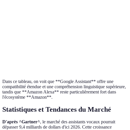
Compatibilité
Large
Très large
Modérée
Langues
Plus de 30
8
21
Précision
Très élevée
Élevée
Moyenne
Hautement
Bien
Amazon-
Services
intégrés avec
intégré à
centric
Google
iOS
Dans ce tableau, on voit que **Google Assistant** offre une
compatibilité étendue et une compréhension linguistique supérieure,
tandis que **Amazon Alexa** reste particulièrement fort dans
l'écosystème **Amazon**.
Statistiques et Tendances du Marché
D'après ^Gartner^
, le marché des assistants vocaux pourrait
dépasser 9,4 milliards de dollars d'ici 2026. Cette croissance